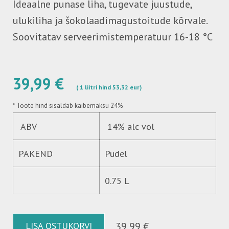
Ideaalne punase liha, tugevate juustude,
ulukiliha ja šokolaadimagustoitude kõrvale.
Soovitatav serveerimistemperatuur 16-18 °C
39,99 €
( 1 liitri hind 53,32 eur)
*
Toote hind sisaldab käibemaksu 24%
ABV
14% alc vol
PAKEND
Pudel
0.75 L
LISA OSTUKORVI
39,99 €