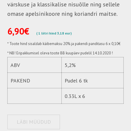
värskuse ja klassikalise nisuõlle ning sellele
omase apelsinikoore ning koriandri maitse.
6,90€
( 1 liitri hind 3,18 eur)
* Toote hind sisaldab käibemaksu 20%
ja pakendi panditasu 6 x 0,10€
* NB! Eripakkumisel oleva toote BB kuupäev pudelil 14.10.2020 !
ABV
5,2%
PAKEND
Pudel 6 tk
0.33L x 6
LÄBI MÜÜDUD