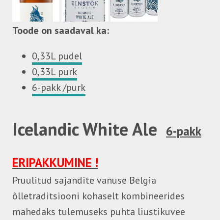
Toode on saadaval ka:
0,33L
pudel
0,33L
purk
6-pakk /purk
Icelandic White Ale
6-pakk
ERIPAKKUMINE !
Pruulitud sajandite vanuse Belgia
õlletraditsiooni kohaselt kombineerides
mahedaks tulemuseks puhta liustikuvee