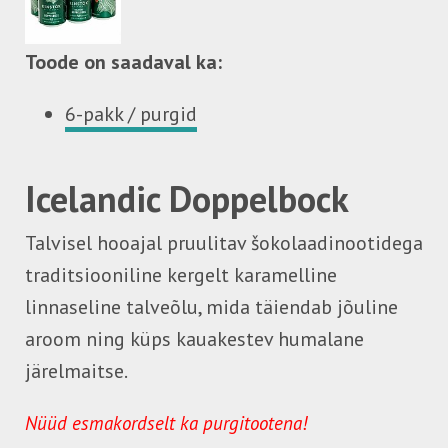
Toode on saadaval ka:
6-pakk / purgid
Icelandic Doppelbock
Talvisel hooajal pruulitav šokolaadinootidega
traditsiooniline kergelt karamelline
linnaseline talveõlu, mida täiendab jõuline
aroom ning küps kauakestev humalane
järelmaitse.
Nüüd esmakordselt ka purgitootena!