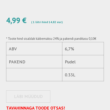
4,99 €
( 1 liitri hind 14,82 eur)
*
Toote hind sisaldab käibemaksu 24%
ja pakendi panditasu 0,10€
ABV
6,7%
PAKEND
Pudel
0.33L
LÄBI MÜÜDUD
TAVAHINNAGA TOODE OTSAS!