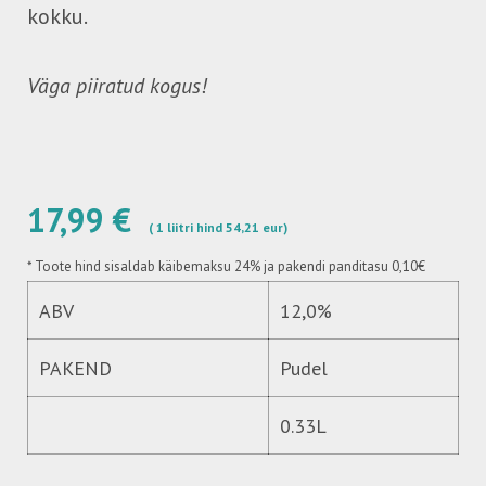
kokku.
Väga piiratud kogus!
17,99 €
( 1 liitri hind 54,21 eur)
*
Toote hind sisaldab käibemaksu 24%
ja pakendi panditasu 0,10€
ABV
12,0%
PAKEND
Pudel
0.33L