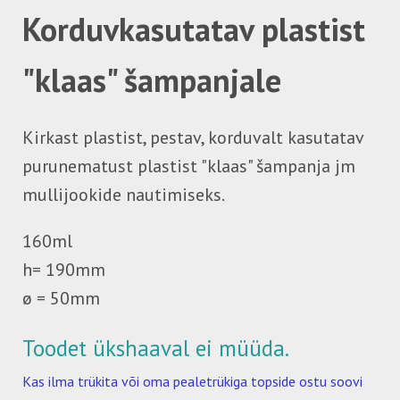
Korduvkasutatav plastist
"klaas" šampanjale
Kirkast plastist, pestav, korduvalt kasutatav
purunematust plastist "klaas" šampanja jm
mullijookide nautimiseks.
160ml
h= 190mm
ø = 50mm
Toodet ükshaaval ei müüda.
Kas ilma trükita või oma pealetrükiga topside ostu soovi