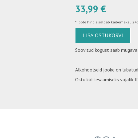
33,99 €
*
Toote hind sisaldab käibemaksu 24%
LISA OSTUKORVI
Soovitud kogust saab mugaval
Alkohoolseid jooke on lubatud
Ostu kättesaamiseks vajalik ID