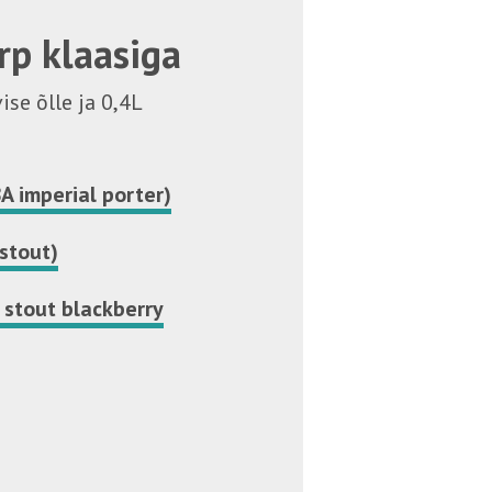
rp klaasiga
ise õlle ja 0,4L
A imperial porter)
 stout)
l stout blackberry