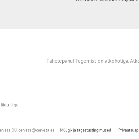
Tähelepanu! Tegemist on alkoholiga. Alko
iidu liige
erveza OÜ, cerveza@cerveza.ee
Müügi- ja tagastustingimused
Privaatsuspo