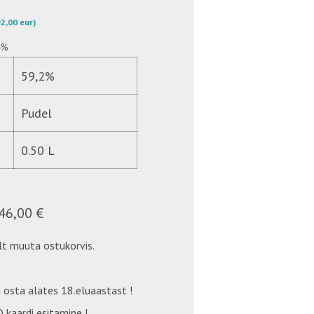
 92,00 eur)
4%
59,2%
Pudel
0.50 L
46,00 €
t muuta ostukorvis.
 osta alates 18.eluaastast !
 kaardi esitamine !