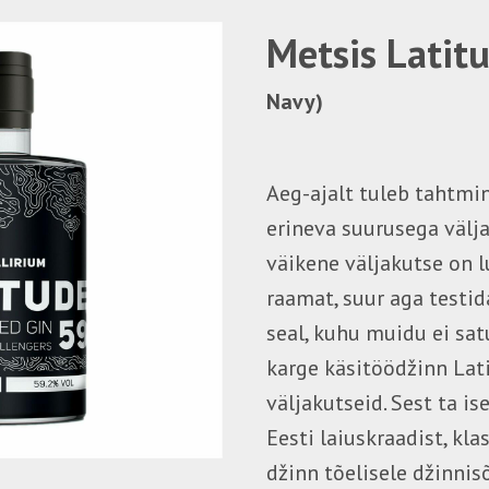
Metsis Latit
Navy)
Aeg-ajalt tuleb tahtmi
erineva suurusega välja
väikene väljakutse on l
raamat, suur aga testid
seal, kuhu muidu ei sat
karge käsitöödžinn Lat
väljakutseid. Sest ta is
Eesti laiuskraadist, kla
džinn tõelisele džinnisõ