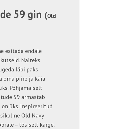
ude 59 gin
(
Old
ne esitada endale
kutseid. Näiteks
ugeda läbi paks
a oma piire ja käia
uks. Põhjamaiselt
itude 59 armastab
e on üks. Inspireeritud
ssikaline Old Navy
brale – tõsiselt karge.