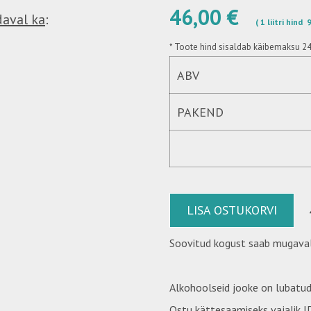
46,00 €
daval ka
:
( 1 liitri hind
*
Toote hind sisaldab käibemaksu 2
ABV
PAKEND
LISA OSTUKORVI
Soovitud kogust saab mugaval
Alkohoolseid jooke on lubatud
Ostu kättesaamiseks vajalik ID