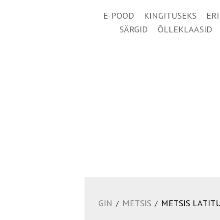
E-POOD
KINGITUSEKS
ER
SÄRGID
ÕLLEKLAASID
GIN
METSIS
METSIS LATIT
/
/