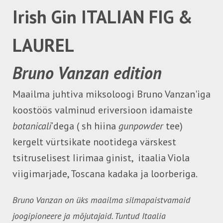
Irish Gin ITALIAN FIG &
LAUREL
Bruno Vanzan edition
Maailma juhtiva miksoloogi Bruno Vanzan'iga
koostöös valminud eriversioon idamaiste
botanicali
’dega ( sh hiina
gunpowder
tee)
kergelt vürtsikate nootidega värskest
tsitruselisest Iirimaa ginist, itaalia Viola
viigimarjade, Toscana kadaka ja loorberiga.
Bruno Vanzan on üks maailma silmapaistvamaid
joogipioneere ja mõjutajaid. Tuntud Itaalia