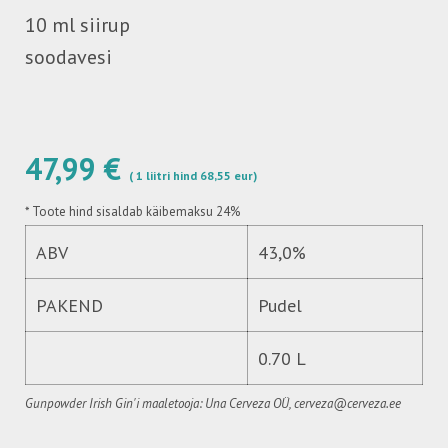
10 ml siirup
soodavesi
47,99 €
( 1 liitri hind 68,55 eur)
*
Toote hind sisaldab käibemaksu 24%
ABV
43,0%
PAKEND
Pudel
0.70 L
Gunpowder Irish Gin'i maaletooja: Una Cerveza OÜ, cerveza@cerveza.ee