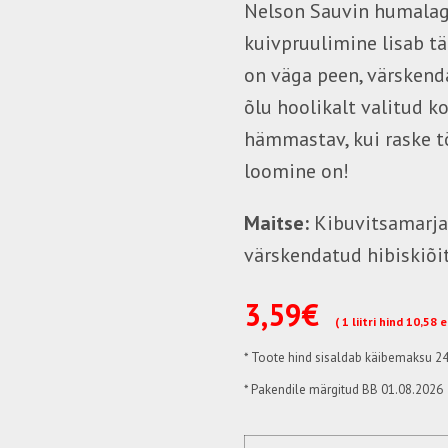
Nelson Sauvin humalag
kuivpruulimine lisab t
on väga peen, värskend
õlu hoolikalt valitud k
hämmastav, kui raske tö
loomine on!
Maitse:
Kibuvitsamarja
värskendatud hibiskiõi
3,59€
( 1 liitri hind 10,58 
*
Toote hind sisaldab käibemaksu 2
* Pakendile märgitud BB 01.08.2026