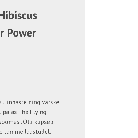
Hibiscus
r Power
isulinnaste ning värske
ipajas The Flying
Soomes . Õlu küpseb
se tamme laastudel.