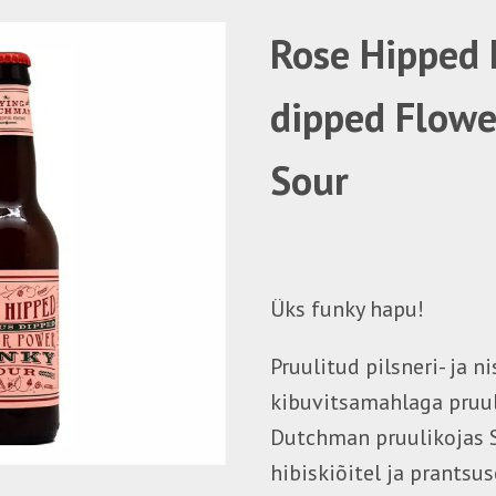
Rose Hipped 
dipped Flowe
Sour
Üks funky hapu!
Pruulitud pilsneri- ja n
kibuvitsamahlaga pruul
Dutchman pruulikojas 
hibiskiõitel ja prantsu