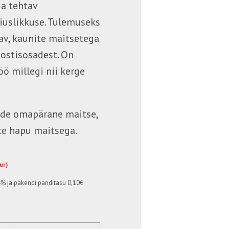
a tehtav
äiuslikkuse. Tulemuseks
av, kaunite maitsetega
oostisosadest. On
ö millegi nii kerge
de omapärane maitse,
te hapu maitsega.
eur)
4%
ja pakendi panditasu 0,10€