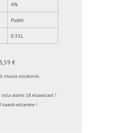
4%
Pudel
0.33L
3,59 €
t muuta ostukorvis.
 osta alates 18.eluaastast !
 kaardi esitamine !