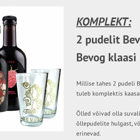
KOMPLEKT:
2 pudelit Bev
Bevog klaasi
Millise tahes 2 pudeli 
tuleb komplektis kaasa 
Õlled võivad olla suva
õllepudelite hulgast, v
erinevad.