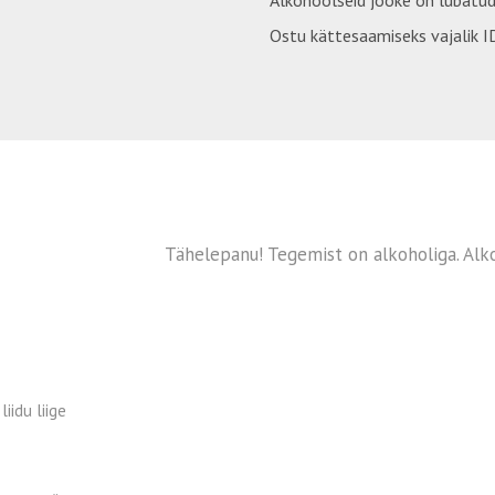
Alkohoolseid jooke on lubatud
Ostu kättesaamiseks vajalik ID
Tähelepanu! Tegemist on alkoholiga. Alko
iidu liige