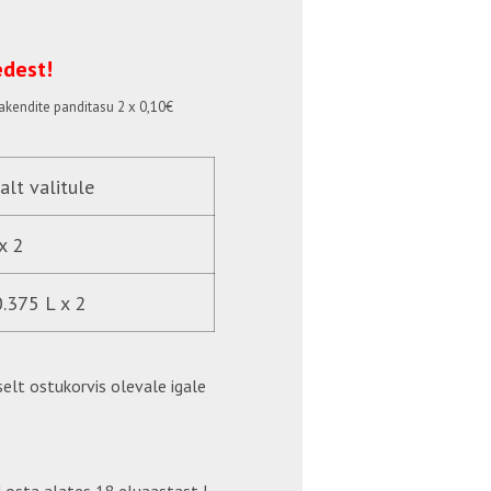
edest!
akendite panditasu 2 x 0,10€
alt valitule
x 2
0.375 L x 2
elt ostukorvis olevale igale