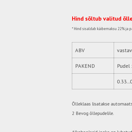
Hind sõltub valitud õll
* Hind
sisaldab käibemaksu 22%
ja p
ABV
vastav
PAKEND
Pudel 
0.33...
Õlleklaas lisatakse automaats
2 Bevog õllepudelile.