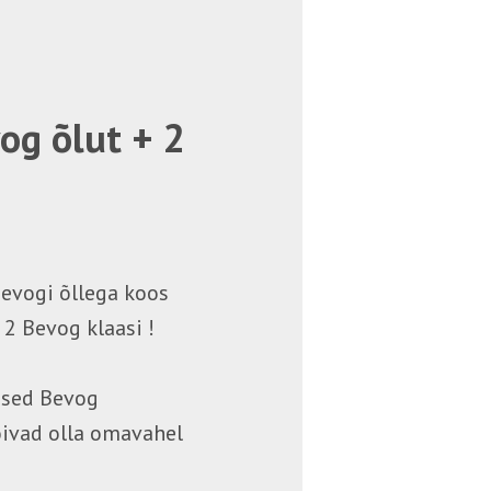
og õlut + 2
Bevogi õllega koos
2 Bevog klaasi !
lised Bevog
õivad olla omavahel