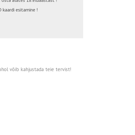
 osta alates 18.eluaastast !
 kaardi esitamine !
hol võib kahjustada teie tervist!