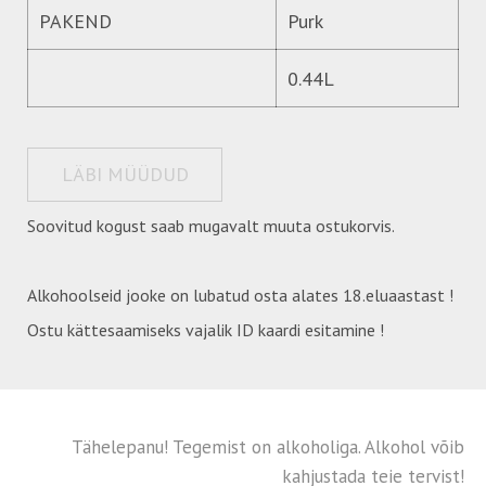
PAKEND
Purk
0.44L
LÄBI MÜÜDUD
Soovitud kogust saab mugavalt muuta ostukorvis.
Alkohoolseid jooke on lubatud osta alates 18.eluaastast !
Ostu kättesaamiseks vajalik ID kaardi esitamine !
Tähelepanu! Tegemist on alkoholiga. Alkohol võib
kahjustada teie tervist!