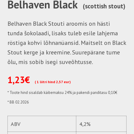
Belhaven Black
(scottish stout)
Belhaven Black Stouti aroomis on hästi
tunda šokolaadi, lisaks tuleb esile lahjema
röstiga kohvi lõhnanüansid. Maitselt on Black
Stout kerge ja kreemine. Suurepärane tume
õlu, mis sobib isegi suveõhtusse.
1,23€
( 1 liitri hind 2,57 eur)
*
Toote hind sisaldab käibemaksu 24%
ja pakendi panditasu 0,10€
* BB 02.2026
ABV
4,2%